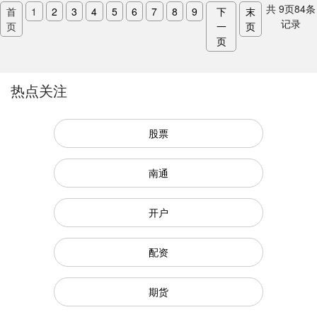
共
9
页
84
条
首
1
2
3
4
5
6
7
8
9
下
末
记录
页
一
页
页
热点关注
股票
南通
开户
配资
期货