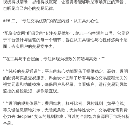
视线得以清晰，思维得以沉淀，让投资者能够听见市场真正的声音，
也听见自己内心的交易纪律。
### 二、 “专注交易优势”的深层内涵：从工具到心性
“配资实盘网”所倡导的“专注交易优势”，绝非一句空洞的口号。它贯穿
于平台设计与运营的每一个细节，旨在从工具理性与心性修炼两个层
面，夯实用户的交易竞争力。
**在工具与平台层面，专注体现为极致的简洁与高效：**
* **纯粹的交易通道**：平台的核心功能聚焦于提供稳定、高效、透明
的配资与实盘交易服务。界面设计去除了所有与核心交易流程无关的
视觉元素和功能模块，确保用户从登录、查看账户、进行交易到风险
监控的路径最短、操作最直观。
* **透明的规则体系**：费用结构、杠杆比例、风控规则（如平仓线）
等关键信息清晰列示，无隐藏条款，无诱导性设计。交易者无需耗费
心力去 decipher 复杂的规则游戏，可以将全部智力资源用于市场分析
本身。