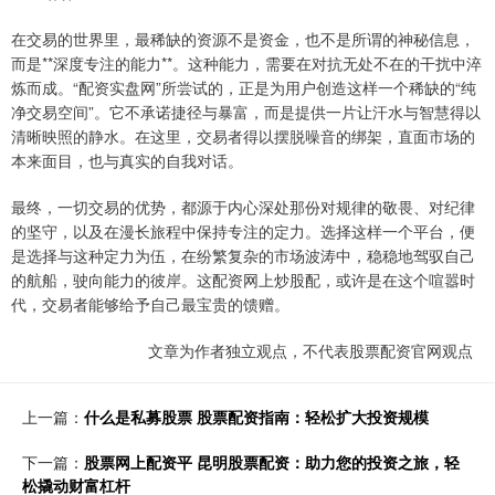
在交易的世界里，最稀缺的资源不是资金，也不是所谓的神秘信息，
而是**深度专注的能力**。这种能力，需要在对抗无处不在的干扰中淬
炼而成。“配资实盘网”所尝试的，正是为用户创造这样一个稀缺的“纯
净交易空间”。它不承诺捷径与暴富，而是提供一片让汗水与智慧得以
清晰映照的静水。在这里，交易者得以摆脱噪音的绑架，直面市场的
本来面目，也与真实的自我对话。
最终，一切交易的优势，都源于内心深处那份对规律的敬畏、对纪律
的坚守，以及在漫长旅程中保持专注的定力。选择这样一个平台，便
是选择与这种定力为伍，在纷繁复杂的市场波涛中，稳稳地驾驭自己
的航船，驶向能力的彼岸。这配资网上炒股配，或许是在这个喧嚣时
代，交易者能够给予自己最宝贵的馈赠。
文章为作者独立观点，不代表股票配资官网观点
上一篇：
什么是私募股票 股票配资指南：轻松扩大投资规模
下一篇：
股票网上配资平 昆明股票配资：助力您的投资之旅，轻
松撬动财富杠杆