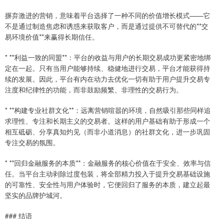
摒弃激进的营销，意味着平台选择了一种不同的价值增长模式——它
不是通过制造焦虑和诱惑来获取客户，而是通过提供不可替代的**交
易环境价值**来赢得长期信任。
* **利益一致的同盟**：平台的收益与用户的长期交易成功更紧密地绑
定在一起。只有当用户能够持续、稳健地进行交易，平台才能获得持
续的发展。因此，平台有内在动力去优化一切有助于用户提升交易专
注度和纪律性的功能，而非鼓励频繁、非理性的交易行为。
* **构建专业社群文化**：远离营销喧嚣的环境，自然吸引那些同样追
求理性、专注和长期主义的交易者。这样的用户基础有助于形成一个
相互砥砺、分享真知灼见（而非小道消息）的社群文化，进一步巩固
专注交易的氛围。
* **回归金融服务的本质**：金融服务的核心价值在于安全、效率与信
任。当平台主动剥除过度包装，将全部精力投入于提升交易基础设施
的可靠性、安全性与用户体验时，它便回归了服务的本质，建立起最
坚实的品牌护城河。
### 结语