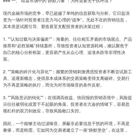
### 一、 喧嚣市场中的“静默力量”：为何需要无干扰环境？
现代金融市场的竞争，早已超越了单纯的信息获取与分析。它日益演
变为一场针对投资者注意力与心理的“战争”。无处不在的营销信息，
其本质是试图引导、塑造甚至支配投资者的决策过程：
1. **认知过载与决策偏差**：海量的、往往相互矛盾的市场观点、产品
推荐和“必胜策略”持续轰炸，导致投资者认知资源耗竭，难以聚焦于
自己的核心分析框架，更容易产生从众心理、追涨杀跌等非理性决
策。
2. **策略的碎片化与异化**：频繁的营销刺激诱惑投资者不断尝试新工
具、追逐新概念，使得原本成体系的交易策略变得支离破碎。交易行
为不再是策略的执行，而沦为对市场噪音的条件反射。
3. **风险意识的钝化**：在强调高收益、快回报的营销语境中，风险提
示往往被弱化或置于不起眼的角落。投资者在亢奋的情绪下，容易忽
视杠杆的双刃剑效应，导致风险敞口失控。
因此，一个能够主动过滤噪音、屏蔽非必要信息干扰的环境，不再是
奢侈，而是刚需。它如同为交易者建立了一座“静默堡垒”，在这里，