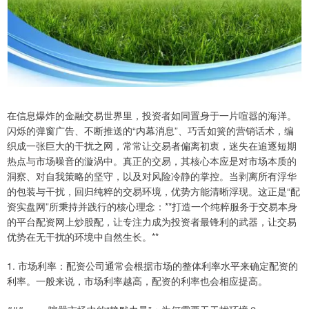
在信息爆炸的金融交易世界里，投资者如同置身于一片喧嚣的海洋。
闪烁的弹窗广告、不断推送的“内幕消息”、巧舌如簧的营销话术，编
织成一张巨大的干扰之网，常常让交易者偏离初衷，迷失在追逐短期
热点与市场噪音的漩涡中。真正的交易，其核心本应是对市场本质的
洞察、对自我策略的坚守，以及对风险冷静的掌控。当剥离所有浮华
的包装与干扰，回归纯粹的交易环境，优势方能清晰浮现。这正是“配
资实盘网”所秉持并践行的核心理念：**打造一个纯粹服务于交易本身
的平台配资网上炒股配，让专注力成为投资者最锋利的武器，让交易
优势在无干扰的环境中自然生长。**
1. 市场利率：配资公司通常会根据市场的整体利率水平来确定配资的
利率。一般来说，市场利率越高，配资的利率也会相应提高。